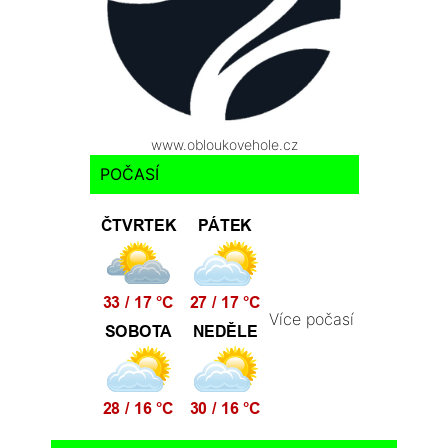
www.obloukovehole.cz
POČASÍ
Více počasí