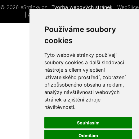
© 2026 eStránky.cz
|
Tvorba webových stránek
|
WebSlice
|
Aktualizováno: 3. 8. 2026
|
Nahoru ↑
Používáme soubory
cookies
Tyto webové stránky používají
soubory cookies a další sledovací
nástroje s cílem vylepšení
uživatelského prostředí, zobrazení
přizpůsobeného obsahu a reklam,
analýzy návštěvnosti webových
stránek a zjištění zdroje
návštěvnosti.
Souhlasím
Odmítám