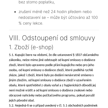
bez storno poplatku,
zrušení méně než 24 hodin předem nebo
nedostavení se – může být účtováno až 100
% ceny lekce.
VIII. Odstoupení od smlouvy
1. Zboží (e-shop)
5.1. Kupující bere na vědomí, že dle ustanovení § 1837 občanského
zákoníku, nelze mimo jiné odstoupit od kupní smlouvy o dodávce
zboží, které bylo upraveno podle přání kupujícího nebo pro jeho
osobu, od kupní smlouvy o dodávce zboží, které podléhá rychlé
zkáze, jakož i zboží, které bylo po dodání nenávratně smíseno s
jiným zbožím, od kupní smlouvy o dodávce zboží v uzavřeném
obalu, které spotřebitel z obalu vyňal a z hygienických důvodů jej
není možné vrátit a od kupní smlouvy o dodávce zvukové nebo
obrazové nahrávky nebo počítačového programu, pokud porušil
jejich původní obal.
5.2. Nejedná-li se o případ uvedený v čl. 5.1 obchodních podmínek