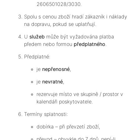
2606501028/3030.
Spolu s cenou zboží hradí zákazník i náklady
na dopravu, pokud se uplatňují.
U
služeb
může být vyžadována platba
předem nebo formou
předplatného
.
Předplatné:
je
nepřenosné
,
je
nevratné
,
rezervuje místo ve skupině / prostor v
kalendáři poskytovatele.
Termíny splatnosti:
dobírka – při převzetí zboží,
převod – obvykle do 7 dnů, není-li