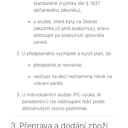
standardně (výjimka dle § 1837
občanského zákoníku),
u služeb, které byly na žádost
zákazníka již plně poskytnuty, právo
odstoupit po poskytnutí zpravidla
zaniká.
U předplatného vycházek a kurzů platí, že:
předplatné je nevratné,
neúčast na akci neznamená nárok na
vrácení peněz.
U individuálních služeb (PC výuka, AI
poradenství) lze odstoupení řešit podle
dohodnutých storno podmínek.
3. Přeprava a dodání zboží