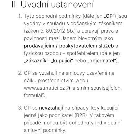
II. Úvodní ustanovení
Tyto obchodní podmínky (dále jen
„OP“
) jsou
vydány v souladu s občanským zákoníkem
(zákon č. 89/2012 Sb.) a upravují práva a
povinnosti mezi Janem Novotným jako
prodávajícím / poskytovatelem služeb
a
fyzickou osobou – spotřebitelem (dále jen
„zákazník“
,
„kupující“
nebo
„objednatel“
).
OP se vztahují na smlouvy uzavřené na
dálku prostřednictvím webu
www.astmatici.cz
a s ním souvisejících
formulářů.
OP se
nevztahují
na případy, kdy kupující
jedná jako podnikatel (B2B). V takovém
případě mohou být dohodnuty individuální
smluvní podmínky.