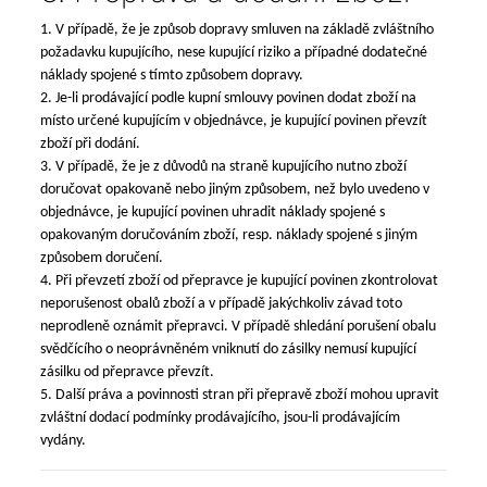
1. V případě, že je způsob dopravy smluven na základě zvláštního
požadavku kupujícího, nese kupující riziko a případné dodatečné
náklady spojené s tímto způsobem dopravy.
2. Je-li prodávající podle kupní smlouvy povinen dodat zboží na
místo určené kupujícím v objednávce, je kupující povinen převzít
zboží při dodání.
3. V případě, že je z důvodů na straně kupujícího nutno zboží
doručovat opakovaně nebo jiným způsobem, než bylo uvedeno v
objednávce, je kupující povinen uhradit náklady spojené s
opakovaným doručováním zboží, resp. náklady spojené s jiným
způsobem doručení.
4. Při převzetí zboží od přepravce je kupující povinen zkontrolovat
neporušenost obalů zboží a v případě jakýchkoliv závad toto
neprodleně oznámit přepravci. V případě shledání porušení obalu
svědčícího o neoprávněném vniknutí do zásilky nemusí kupující
zásilku od přepravce převzít.
5. Další práva a povinnosti stran při přepravě zboží mohou upravit
zvláštní dodací podmínky prodávajícího, jsou-li prodávajícím
vydány.