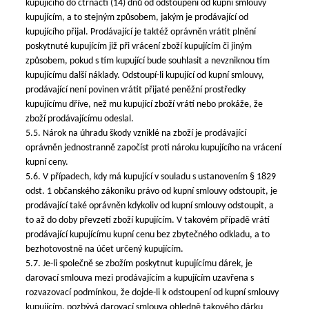
kupujícího do čtrnácti (14) dnů od odstoupení od kupní smlouvy
kupujícím, a to stejným způsobem, jakým je prodávající od
kupujícího přijal. Prodávající je taktéž oprávněn vrátit plnění
poskytnuté kupujícím již při vrácení zboží kupujícím či jiným
způsobem, pokud s tím kupující bude souhlasit a nevzniknou tím
kupujícímu další náklady. Odstoupí-li kupující od kupní smlouvy,
prodávající není povinen vrátit přijaté peněžní prostředky
kupujícímu dříve, než mu kupující zboží vrátí nebo prokáže, že
zboží prodávajícímu odeslal.
5.5. Nárok na úhradu škody vzniklé na zboží je prodávající
oprávněn jednostranně započíst proti nároku kupujícího na vrácení
kupní ceny.
5.6. V případech, kdy má kupující v souladu s ustanovením § 1829
odst. 1 občanského zákoníku právo od kupní smlouvy odstoupit, je
prodávající také oprávněn kdykoliv od kupní smlouvy odstoupit, a
to až do doby převzetí zboží kupujícím. V takovém případě vrátí
prodávající kupujícímu kupní cenu bez zbytečného odkladu, a to
bezhotovostně na účet určený kupujícím.
5.7. Je-li společně se zbožím poskytnut kupujícímu dárek, je
darovací smlouva mezi prodávajícím a kupujícím uzavřena s
rozvazovací podmínkou, že dojde-li k odstoupení od kupní smlouvy
kupujícím, pozbývá darovací smlouva ohledně takového dárku