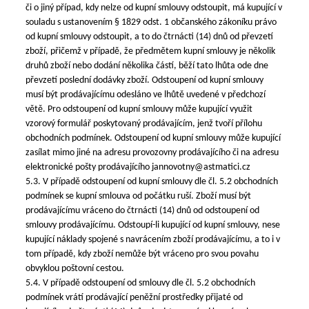
či o jiný případ, kdy nelze od kupní smlouvy odstoupit, má kupující v
souladu s ustanovením § 1829 odst. 1 občanského zákoníku právo
od kupní smlouvy odstoupit, a to do čtrnácti (14) dnů od převzetí
zboží, přičemž v případě, že předmětem kupní smlouvy je několik
druhů zboží nebo dodání několika částí, běží tato lhůta ode dne
převzetí poslední dodávky zboží. Odstoupení od kupní smlouvy
musí být prodávajícímu odesláno ve lhůtě uvedené v předchozí
větě. Pro odstoupení od kupní smlouvy může kupující využit
vzorový formulář poskytovaný prodávajícím, jenž tvoří přílohu
obchodních podmínek. Odstoupení od kupní smlouvy může kupující
zasílat mimo jiné na adresu provozovny prodávajícího či na adresu
elektronické pošty prodávajícího jannovotny@astmatici.cz
5.3. V případě odstoupení od kupní smlouvy dle čl. 5.2 obchodních
podmínek se kupní smlouva od počátku ruší. Zboží musí být
prodávajícímu vráceno do čtrnácti (14) dnů od odstoupení od
smlouvy prodávajícímu. Odstoupí-li kupující od kupní smlouvy, nese
kupující náklady spojené s navrácením zboží prodávajícímu, a to i v
tom případě, kdy zboží nemůže být vráceno pro svou povahu
obvyklou poštovní cestou.
5.4. V případě odstoupení od smlouvy dle čl. 5.2 obchodních
podmínek vrátí prodávající peněžní prostředky přijaté od