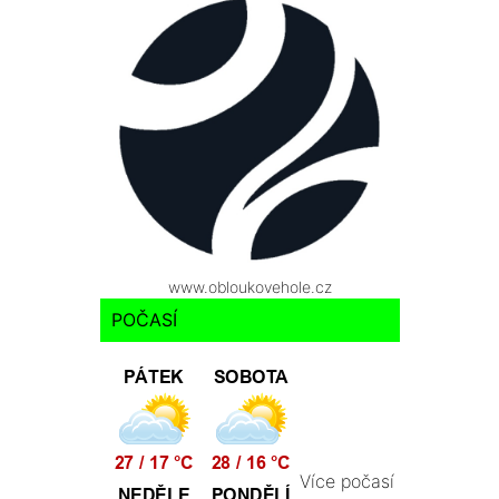
www.obloukovehole.cz
POČASÍ
Více počasí