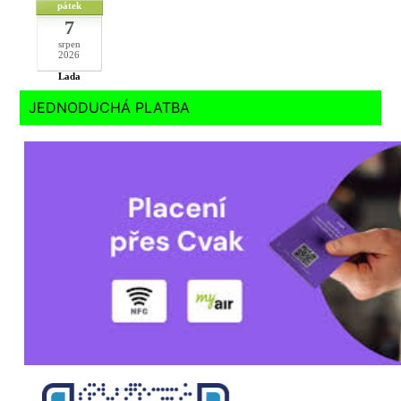
pátek
7
srpen
2026
Lada
JEDNODUCHÁ PLATBA