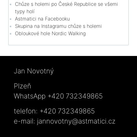
Chůze s holemi po České Republice se všemi
typy holí
Astmatici na Facebooku
Skupina na Instagramu chůze s holemi
Obloukové hole Nordic Walking
Jan Novotný
Plzeň
WhatsApp +420 732349865
telefon: +420 732349865
e-mail:
jannovotny@astmatici.cz