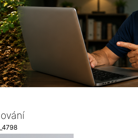
sování
_4798