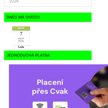
2026
DNES MÁ SVÁTEK
pátek
7
srpen
2026
Lada
JEDNODUCHÁ PLATBA