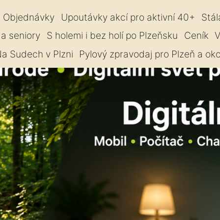
Objednávky
Upoutávky akcí pro aktivní 40+
Stál
 a seniory
S holemi i bez holí po Plzeňsku
Ceník
V
a Sudech v Plzni
Pylový zpravodaj pro Plzeň a oko