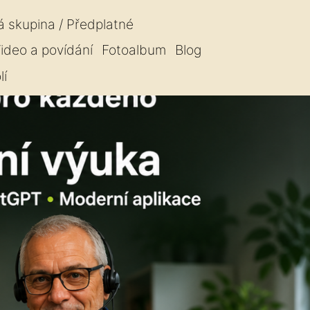
á skupina / Předplatné
ideo a povídání
Fotoalbum
Blog
lí