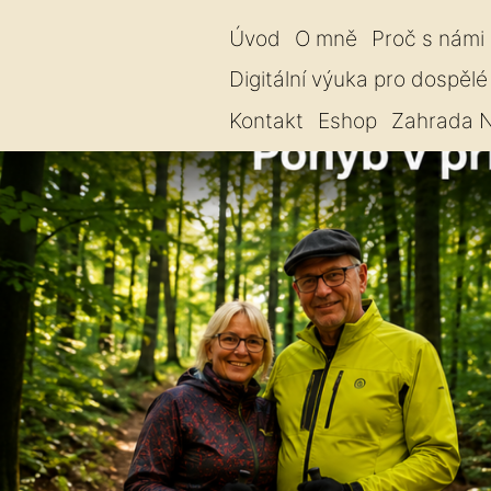
Úvod
O mně
Proč s námi
Digitální výuka pro dospělé
Kontakt
Eshop
Zahrada N