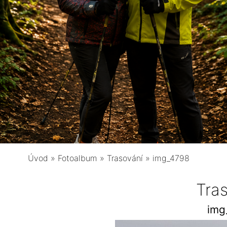
Úvod
»
Fotoalbum
»
Trasování
»
img_4798
Tra
img